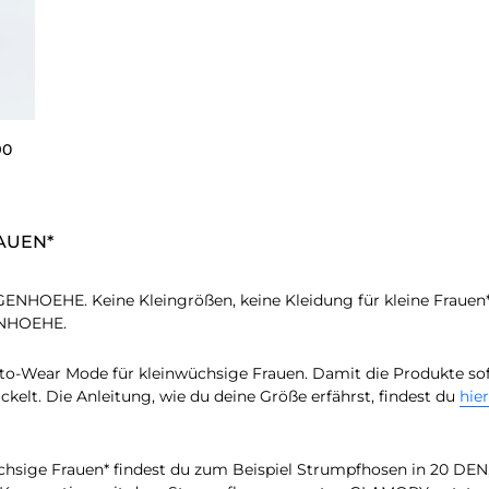
ALER PREIS
90
AUEN*
NHOEHE. Keine Kleingrößen, keine Kleidung für kleine Frauen*
ENHOEHE.
Wear Mode für kleinwüchsige Frauen. Damit die Produkte sofor
kelt. Die Anleitung, wie du deine Größe erfährst, findest du
hier
chsige Frauen* findest du zum Beispiel Strumpfhosen in 20 DEN