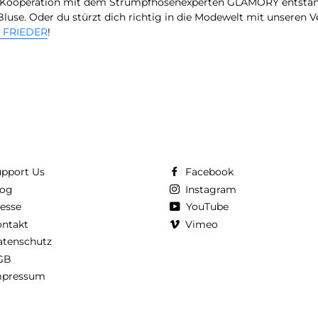
in Kooperation mit dem Strumpfhosenexperten GLAMORY entstan
luse. Oder du stürzt dich richtig in die Modewelt mit unseren 
 FRIEDER
!
pport Us
Facebook
log
Instagram
esse
YouTube
ntakt
Vimeo
atenschutz
GB
mpressum