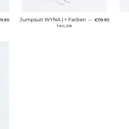
RMALER PREIS
NORMALER PREI
Jumpsuit WYNA | + Farben
19.90
—
€119.90
TAILOR