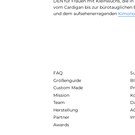
DEN für Frauen mit Kleinwuchs, die 
vom Cardigan bis zur bürotauglichen B
und dem aufsehenerregenden
Kimono
FAQ
Su
Größenguide
B
Custom Made
Pr
Mission
Ko
Team
D
Herstellung
A
Partner
I
Awards