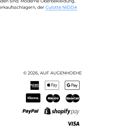
den sind. Moderne Oberbekleidung,
Verkaufsschlagern, der
Culotte NIDDA
© 2026,
AUF AUGENHOEHE
American
Apple
Google
Express
Pay
Pay
Klarna
Maestro
Master
Paypal
Shopify
Pay
Visa