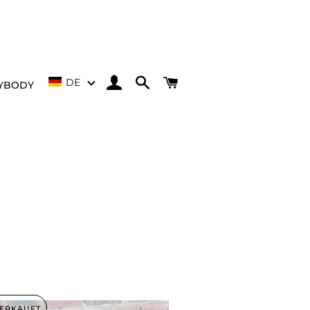
EINLOGGEN
SUCHE
EINKAUFSWAGEN
DE
YBODY
ERKAUFT