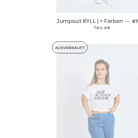
NO
Jumpsuit KYLL | + Farben
—
€1
TAILOR
AUSVERKAUFT