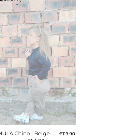
S
NORMALER PREIS
MULA Chino | Beige
—
€119.90