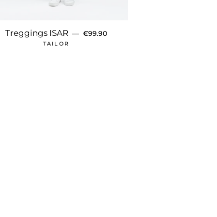
S
NORMALER PREIS
Treggings ISAR
—
€99.90
TAILOR