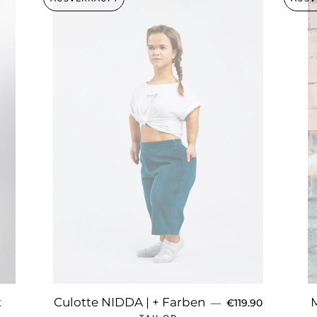
NORMALER PREI
t
Culotte NIDDA | + Farben
—
€119.90