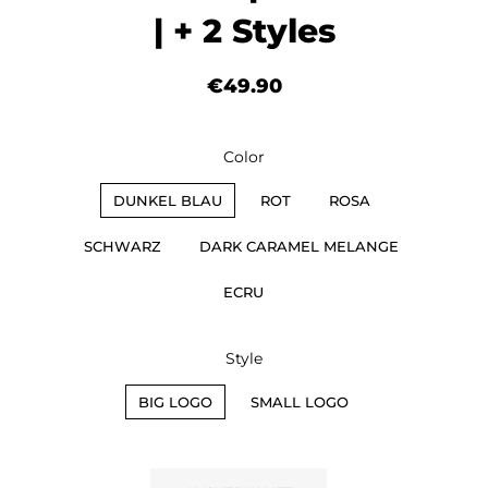
| + 2 Styles
Normaler
Sonderpreis
€49.90
Preis
Color
DUNKEL BLAU
ROT
ROSA
SCHWARZ
DARK CARAMEL MELANGE
ECRU
Style
BIG LOGO
SMALL LOGO